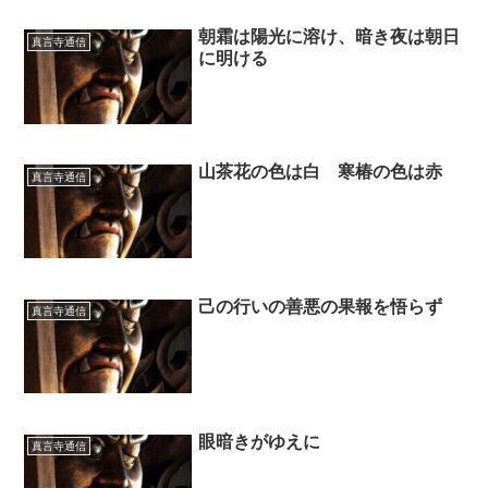
朝霜は陽光に溶け、暗き夜は朝日
真言寺通信
に明ける
山茶花の色は白 寒椿の色は赤
真言寺通信
己の行いの善悪の果報を悟らず
真言寺通信
眼暗きがゆえに
真言寺通信