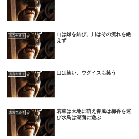
山は緑を結び、川はその流れを絶
真言寺通信
えず
山は笑い、ウグイスも笑う
真言寺通信
若草は大地に萌え春風は梅香を運
真言寺通信
び水鳥は湖面に遊ぶ