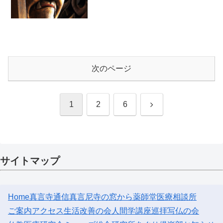
次のページ
次
1
2
6
へ
サイトマップ
Home
真言寺通信
真言尼寺の窓から
薬師堂医療相談所
ご案内
アクセス
生活改善の会
人間学講座
巡拝
写仏の会