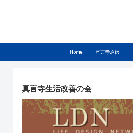
Home
真言寺通信
真言寺生活改善の会