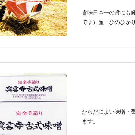
食味日本一の賞にも
です）産「ひのひか
からだによい味噌・
ます。