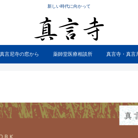
新しい時代に向かって
真言尼寺の窓から
薬師堂医療相談所
真言寺・真言