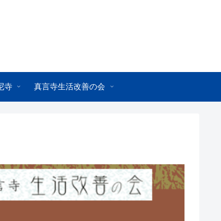
尼寺
真言寺生活改善の会