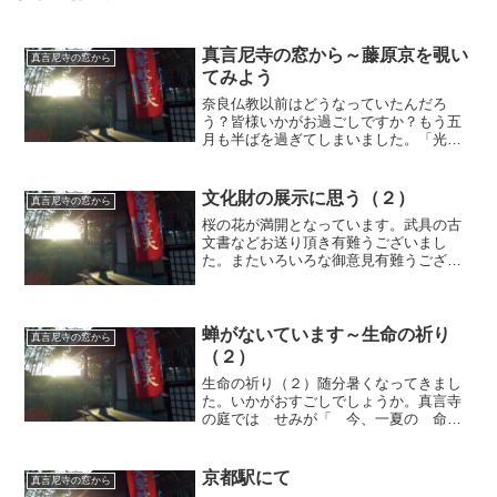
真言尼寺の窓から～藤原京を覗い
真言尼寺の窓から
てみよう
奈良仏教以前はどうなっていたんだろ
う？皆様いかがお過ごしですか？もう五
月も半ばを過ぎてしまいました。「光陰
矢の如し」ですね。庭の鶯が美しい声で
季節を告げてくれます。移り変わる季節
を眺めながら、被災地の方々のことを思
文化財の展示に思う（２）
真言尼寺の窓から
うと心が痛みます。お元気で...
桜の花が満開となっています。武具の古
文書などお送り頂き有難うございまし
た。またいろいろな御意見有難うござい
ました。色についてお話したつもりでし
たが、御心配をおかけいたしました。分
類項目として江戸期には既に紅糸がつか
われていたようですが、古文...
蝉がないています～生命の祈り
真言尼寺の窓から
（２）
生命の祈り（２）随分暑くなってきまし
た。いかがおすごしでしょうか。真言寺
の庭では せみが「 今、一夏の 命
だ ミンミンミンミンミン・・・」と鳴
いています。蝉の声に答えて、また様々
なご質問を寄せてこられた方のために
京都駅にて
真言尼寺の窓から
も、もう少し書くことにいたし...