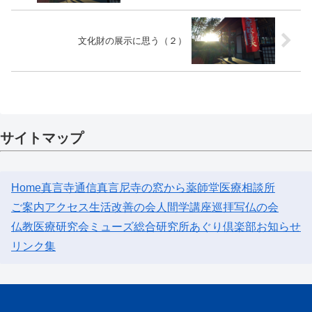
文化財の展示に思う（２）
サイトマップ
Home
真言寺通信
真言尼寺の窓から
薬師堂医療相談所
ご案内
アクセス
生活改善の会
人間学講座
巡拝
写仏の会
仏教医療研究会
ミューズ総合研究所
あぐり倶楽部
お知らせ
リンク集