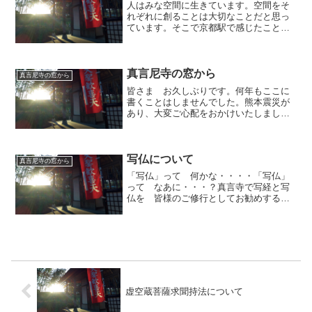
人はみな空間に生きています。空間をそ
れぞれに創ることは大切なことだと思っ
ています。そこで京都駅で感じたことを
書いてみます。駅はその都市の顔だと思
っています。京都駅の建物については、
否定的な意見が以前からいろいろ言われ
てきています。確かにグロ...
真言尼寺の窓から
真言尼寺の窓から
皆さま お久しぶりです。何年もここに
書くことはしませんでした。熊本震災が
あり、大変ご心配をおかけいたしまし
た。いろいろなお気遣い誠に有難うござ
いました。直ぐにとは行きませんでした
けれど、少しずつ平常になりつつありま
す。真言寺の住職の祈りに対...
写仏について
真言尼寺の窓から
「写仏」って 何かな・・・・「写仏」
って なあに・・・？真言寺で写経と写
仏を 皆様のご修行としてお勧めするよ
うになってから、かれこれ四半世紀たち
ます。特に写仏については、現代の人々
が あまりに「神仏」という存在から
離れているために 祈りを...
虚空蔵菩薩求聞持法について