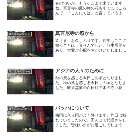
春の匂いが、もうそこまで来ています
ね。真言寺の庭の梅の花もすでにほころ
んで、「こんにちは」と言っているよう
です。先日所用で京都駅に降りた時、た
またま美術館「えき」KYOTOの展示を目
にしました。それは「ひろしま美術館」
所蔵の作品展でした。広...
真言尼寺の窓から
真言尼寺の窓から
皆さま お久しぶりです。何年もここに
書くことはしませんでした。熊本震災が
あり、大変ご心配をおかけいたしまし
た。いろいろなお気遣い誠に有難うござ
いました。直ぐにとは行きませんでした
けれど、少しずつ平常になりつつありま
す。真言寺の住職の祈りに対...
アジアの人々のために
真言尼寺の窓から
秋の風を感じる今日この頃となりまし
た。秋の風を感じる今日この頃となりま
した。観音堂前の百日紅の木の赤い花も
秋の気配を先取りし、ほとんど散ってし
まいました。皆様いかが お過ごしでし
ょうか？去年から 「光忍の一言」を
更新しないまま 月日が流れ...
バッハについて
真言尼寺の窓から
梅雨に入り雨がよく降ります。昨日は晴
れていましたので、田んぼで代掻きをし
ました。皆様いかがお過ごしでしょう
か？日本では緊急事態宣言が解除されま
したね。それでも世界中で、新しいウイ