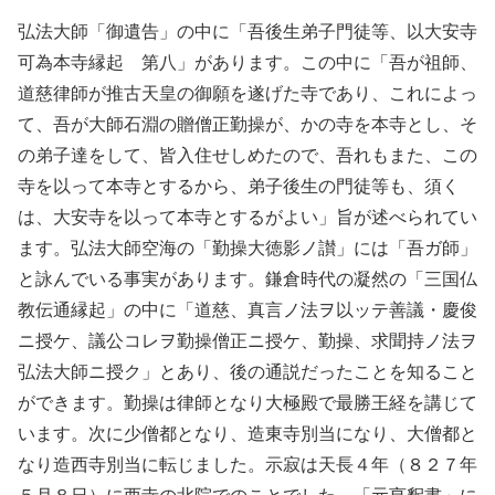
弘法大師「御遺告」の中に「吾後生弟子門徒等、以大安寺
可為本寺縁起 第八」があります。この中に「吾が祖師、
道慈律師が推古天皇の御願を遂げた寺であり、これによっ
て、吾が大師石淵の贈僧正勤操が、かの寺を本寺とし、そ
の弟子達をして、皆入住せしめたので、吾れもまた、この
寺を以って本寺とするから、弟子後生の門徒等も、須く
は、大安寺を以って本寺とするがよい」旨が述べられてい
ます。弘法大師空海の「勤操大徳影ノ讃」には「吾ガ師」
と詠んでいる事実があります。鎌倉時代の凝然の「三国仏
教伝通縁起」の中に「道慈、真言ノ法ヲ以ッテ善議・慶俊
ニ授ケ、議公コレヲ勤操僧正ニ授ケ、勤操、求聞持ノ法ヲ
弘法大師ニ授ク」とあり、後の通説だったことを知ること
ができます。勤操は律師となり大極殿で最勝王経を講じて
います。次に少僧都となり、造東寺別当になり、大僧都と
なり造西寺別当に転じました。示寂は天長４年（８２７年