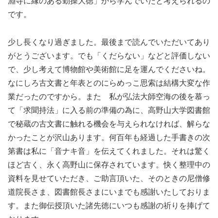
淵寺に縁のある勤操大徳」から学んでいたと考えられるの
です。
少し長くなり過ぎました。最後まで読んでいただいてあり
がとうございます。でも「くだらない」などと評価しない
で、少し考えて博物館や美術館に足を運んでくださいね。
なにしろ古文書と年表とのにらめっこ思索は結構大変な作
業だったのですから。また 私が弘法大師空海の後を慕っ
て「求聞持法」に入る前の準備の為に、高野山大学図書館
で秘蔵の古文書に触れる機会を与えられなければ、解らな
かったことが沢山あります。何百年も経過した手書きの次
第書は私に「音ナキ音」を伝えてくれました。それは驚く
ほど古く、永く高野山に保存されています。快く整理中の
資料を見せていただき、ご助言頂いた、そのときの尼僧修
道院長さま、図書館長さまにいまでも感謝いたしておりま
す。また御伝授頂いた諸先徳にいつも感謝の祈りを捧げて