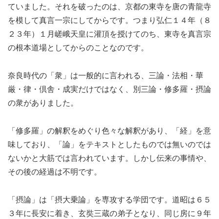
ていました。それを破ったのは、京都の東寺を唐の青龍寺
を模して真言一宗にしてからです。つまり弘仁１４年（８
２３年）１月嵯峨天皇に灌頂を授けてのち、東寺を真言宗
の根本道場としてからのことなのです。
奈良時代の「衆」は一般的に言われる、三論・法相・華
厳・律・倶舎・成実だけではなく、別三論・修多羅・摂論
の衆がありました。
「修多羅」の解釈をめぐり色々な解釈があり、「経」を意
味しており、「論」をテキストとしたものでは無いのでは
ないかと大筋では言われています。しかし伝来の事情や、
その後の経過は不明です。
「摂論」は「摂大乗論」を専攻する学団です。道昭は６５
３年に長安に着き、玄奘三蔵の弟子となり、同じ房に９年