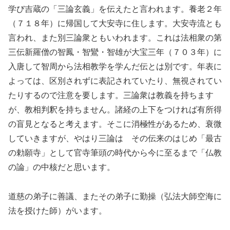
学び吉蔵の「三論玄義」を伝えたと言われます。養老２年
（７１８年）に帰国して大安寺に住します。大安寺流とも
言われ、また別三論衆ともいわれます。これは法相衆の第
三伝新羅僧の智鳳・智鸞・智雄が大宝三年（７０３年）に
入唐して智周から法相教学を学んだ伝とは別です。年表に
よっては、区別されずに表記されていたり、無視されてい
たりするので注意を要します。三論衆は教義を持ちます
が、教相判釈を持ちません。諸経の上下をつければ有所得
の盲見となると考えます。そこに消極性があるため、衰微
していきますが、やはり三論は その伝来のはじめ「最古
の勅願寺」として官寺筆頭の時代から今に至るまで「仏教
の論」の中核だと思います。
道慈の弟子に善議、またその弟子に勤操（弘法大師空海に
法を授けた師）がいます。