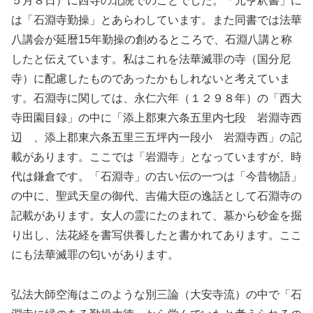
５月８日）に西寺の北院でのことでした。「元亨釈書」に
は「石淵寺勤操」とあらわしています。また同書では法華
八講会が延暦15年勤操の創めるところで、石淵八講と称
したと伝えています。私はこれを法華滅罪の寺（国分尼
寺）に配慮したものであったかもしれないと考えていま
す。石淵寺に関しては、永仁六年（１２９８年）の「西大
寺田園目録」の中に「添上郡東六条五里内七段 岩淵寺西
辺 、添上郡東六条五里三五坪内一段小 岩淵寺西」の記
載があります。ここでは「岩淵寺」となっていますが、時
代は鎌倉です。「石淵寺」の古い伝の一つは「今昔物語」
の中に、聖武天皇の御代、吉備大臣の逸話として石淵寺の
記載があります。女人の霊にたのまれて、墓から砂金を掘
り出し、法花経を書写供養したと書かれてあります。ここ
にも法華滅罪の匂いがあります。
弘法大師空海はこのような別三論（大安寺流）の中で「石