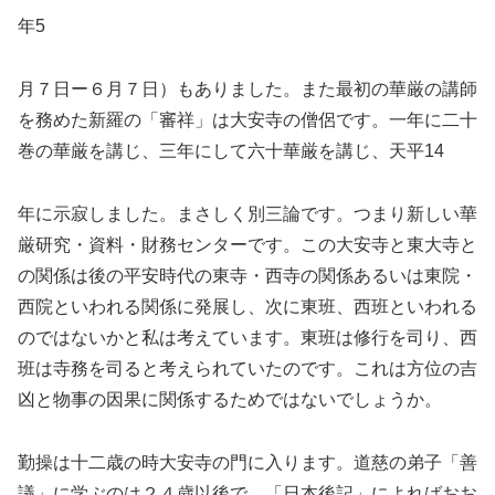
年5
月７日ー６月７日）もありました。また最初の華厳の講師
を務めた新羅の「審祥」は大安寺の僧侶です。一年に二十
巻の華厳を講じ、三年にして六十華厳を講じ、天平14
年に示寂しました。まさしく別三論です。つまり新しい華
厳研究・資料・財務センターです。この大安寺と東大寺と
の関係は後の平安時代の東寺・西寺の関係あるいは東院・
西院といわれる関係に発展し、次に東班、西班といわれる
のではないかと私は考えています。東班は修行を司り、西
班は寺務を司ると考えられていたのです。これは方位の吉
凶と物事の因果に関係するためではないでしょうか。
勤操は十二歳の時大安寺の門に入ります。道慈の弟子「善
議」に学ぶのは２４歳以後で、「日本後記」によればおお