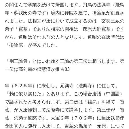
の間住んで学業を続けて帰国します。飛鳥の法興寺（飛鳥
寺・蘇我氏の寺です）境内に禅院を建て、摂論衆が創置さ
れました。法相宗が唐において成立するのは 玄奘三蔵の
弟子「窺基」であり法相宗の開祖は「慈恩大師窺基」です
から、道昭はそれ以前の人となります。道昭の在唐時代は
「摂論宗」が盛んでした。
「別三論衆」とはいわゆる三論の第三伝に相当します。第
一伝は高句麗の僧慧灌が推古33
年（６２５年）に来朝し、元興寺（法興寺）に住して、
「勅に依り講じた」とあります。この場合唐語（中国語）
で話されたと考えられます。第二伝は「福亮」を経て「智
蔵」が入唐帰朝して法隆寺にて講学します。第三伝が「智
蔵」の弟子道慈です。大宝２年（７０２年）に遣唐執節使
粟田真人に随行し入唐して、吉蔵の孫弟子「元康」につて