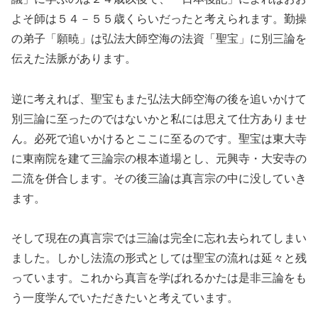
よそ師は５４－５５歳くらいだったと考えられます。勤操
の弟子「願暁」は弘法大師空海の法資「聖宝」に別三論を
伝えた法脈があります。
逆に考えれば、聖宝もまた弘法大師空海の後を追いかけて
別三論に至ったのではないかと私には思えて仕方ありませ
ん。必死で追いかけるとここに至るのです。聖宝は東大寺
に東南院を建て三論宗の根本道場とし、元興寺・大安寺の
二流を併合します。その後三論は真言宗の中に没していき
ます。
そして現在の真言宗では三論は完全に忘れ去られてしまい
ました。しかし法流の形式としては聖宝の流れは延々と残
っています。これから真言を学ばれるかたは是非三論をも
う一度学んでいただきたいと考えています。