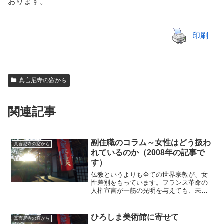
おります。
印刷
真言尼寺の窓から
関連記事
副住職のコラム～女性はどう扱わ
真言尼寺の窓から
れているのか（2008年の記事で
す）
仏教というよりも全ての世界宗教が、女
性差別をもっています。フランス革命の
人権宣言が一筋の光明を与えても、未だ
現在もあまり宗教の状況は変わっていな
いのが現状だと思います。思考を停止し
て宗教に触れるか、あるいは差別の権化
ひろしま美術館に寄せて
真言尼寺の窓から
のような態度をとるか、あ...