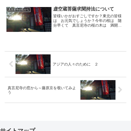
ルスが猛威をふるっています。さぞ不安
に思われていることでしょう...
虚空蔵菩薩求聞持法について
真言尼寺の窓から
皆様いかがおすごしですか？東北の皆様
は お元気でしょうか？今年の桜は 随
分早くて 真言尼寺の桜の木は 満開で
す。ホトトギスの声も聞こえて 春爛漫
の景色です。今日は 私の宗教体験の原
点を お話することに致しました。長い
間ほとんど語ったことはあ...
アジアの人々のために ２
真言尼寺の窓から～藤原京を覗いてみよ
う
サイトマップ