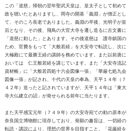
この「道慈」帰朝の翌年聖武天皇は、皇太子として初めて
政を聴いたとありますし、岡寺の開基「義淵」が僧正とし
て、そのころ長老でありました。義淵の卒後、光明子が皇
后となり、その後、飛鳥の大官大寺を遷し造るに古文書に
「道慈に勅した」とあります。その後道慈は 護寺鎮国の
ため、官費をもって「大般若経」を大安寺で転読し、次に
大極殿にて最勝王経の講師を務めています。また以前唐に
おいては 仁王般若経を講じています。また「大安寺流記
資材帳」に「大般若四処十六会図像一張」「華厳七処九会
図像一張」が記され、十代の天皇の奉為、天平１４年（７
４２年）造ったと記されていますが、天平１４年は「東大
寺大仏建立の詔」が発せられる前年に当たります。
また天平感宝元年（７４９年）の大安寺宛ての勅の原本が
奈良国立博物館に現存しており、発願の趣旨は、一切経の
転読・講説により、理想の世界を目指すこと、「花厳経を