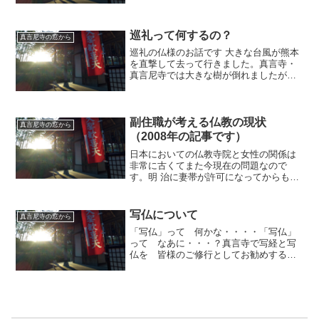
の景色です。今日は 私の宗教体験の原
点を お話することに致しました。長い
間ほとんど語ったことはあ...
巡礼って何するの？
真言尼寺の窓から
巡礼の仏様のお話です 大きな台風が熊本
を直撃して去って行きました。真言寺・
真言尼寺では大きな樹が倒れましたが、
被害はおおむねその樹だけでした。樹が
お堂を守ってくれました。ご心配頂き誠
に有難うございました。真言寺・真言尼
寺が提唱する巡礼道の最...
副住職が考える仏教の現状
真言尼寺の窓から
（2008年の記事です）
日本においての仏教寺院と女性の関係は
非常に古くてまた今現在の問題なので
す。明 治に妻帯が許可になってからも、
戦前の寺院では隠し妻のような存在であ
りました。また表立った行動は制限さ
れ、夫は僧侶という出家者で聖職者とし
写仏について
真言尼寺の窓から
てあるた めに平等も同権も...
「写仏」って 何かな・・・・「写仏」
って なあに・・・？真言寺で写経と写
仏を 皆様のご修行としてお勧めするよ
うになってから、かれこれ四半世紀たち
ます。特に写仏については、現代の人々
が あまりに「神仏」という存在から
離れているために 祈りを...