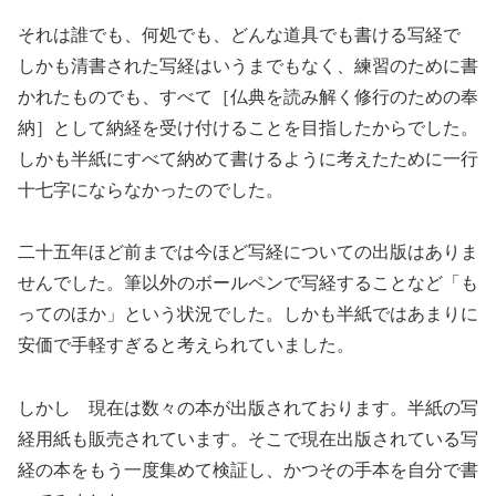
それは誰でも、何処でも、どんな道具でも書ける写経で
しかも清書された写経はいうまでもなく、練習のために書
かれたものでも、すべて［仏典を読み解く修行のための奉
納］として納経を受け付けることを目指したからでした。
しかも半紙にすべて納めて書けるように考えたために一行
十七字にならなかったのでした。
二十五年ほど前までは今ほど写経についての出版はありま
せんでした。筆以外のボールペンで写経することなど「も
ってのほか」という状況でした。しかも半紙ではあまりに
安価で手軽すぎると考えられていました。
しかし 現在は数々の本が出版されております。半紙の写
経用紙も販売されています。そこで現在出版されている写
経の本をもう一度集めて検証し、かつその手本を自分で書