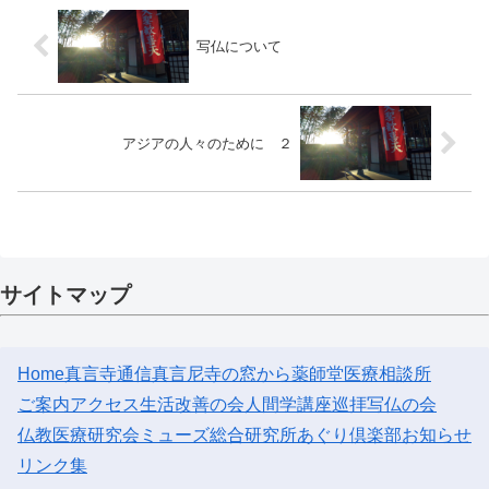
写仏について
アジアの人々のために ２
サイトマップ
Home
真言寺通信
真言尼寺の窓から
薬師堂医療相談所
ご案内
アクセス
生活改善の会
人間学講座
巡拝
写仏の会
仏教医療研究会
ミューズ総合研究所
あぐり倶楽部
お知らせ
リンク集