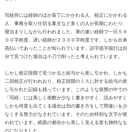
写経所には経師のほか装丁にかかわる人、校正にかかわる
人、事務を取り仕切る案主など多くの人が長期にわたり、
寝泊まりしながら行われました。筆の速い経師で一日５９
００字程度、遅い経師が２３００字程度です。しかも出来
高払いであったことが知られています。誤字脱字脱行は自
分で見つけた場合は小刀で削ったと考えられています。
しかし校正段階で見つかると給与から差し引かれ、しかも
二回校正が行われおり、校正段階のミスに対する給与の差
し引かれた記録も残っています。このような状態の中での
「写経」には美しく画数が少なく書きやすく、読みやすく
しかも何度も出てくる場合は別の書き方をして間違いを少
なくする努力がなされています。そのため特別な文字が使
われています。紙面の都合から美しく見える形も独特なも
のになりました。