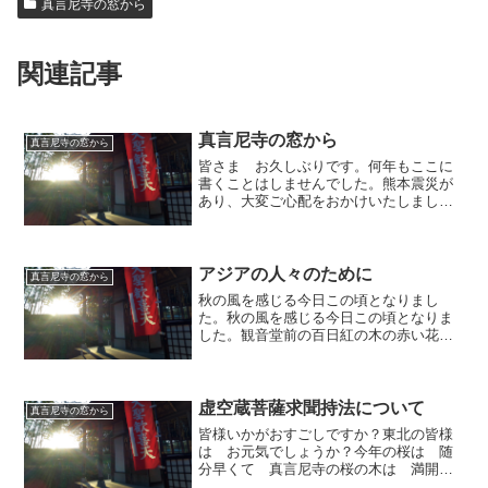
真言尼寺の窓から
関連記事
真言尼寺の窓から
真言尼寺の窓から
皆さま お久しぶりです。何年もここに
書くことはしませんでした。熊本震災が
あり、大変ご心配をおかけいたしまし
た。いろいろなお気遣い誠に有難うござ
いました。直ぐにとは行きませんでした
けれど、少しずつ平常になりつつありま
す。真言寺の住職の祈りに対...
アジアの人々のために
真言尼寺の窓から
秋の風を感じる今日この頃となりまし
た。秋の風を感じる今日この頃となりま
した。観音堂前の百日紅の木の赤い花も
秋の気配を先取りし、ほとんど散ってし
まいました。皆様いかが お過ごしでし
ょうか？去年から 「光忍の一言」を
更新しないまま 月日が流れ...
虚空蔵菩薩求聞持法について
真言尼寺の窓から
皆様いかがおすごしですか？東北の皆様
は お元気でしょうか？今年の桜は 随
分早くて 真言尼寺の桜の木は 満開で
す。ホトトギスの声も聞こえて 春爛漫