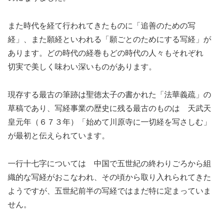
また時代を経て行われてきたものに「追善のための写
経」、また願経といわれる「願ごとのためにする写経」が
あります。どの時代の経巻もどの時代の人々もそれぞれ
切実で美しく味わい深いものがあります。
現存する最古の筆跡は聖徳太子の書かれた「法華義疏」の
草稿であり、写経事業の歴史に残る最古のものは 天武天
皇元年（６７３年）「始めて川原寺に一切経を写さしむ」
が最初と伝えられています。
一行十七字については 中国で五世紀の終わりごろから組
織的な写経がおこなわれ、その頃から取り入れられてきた
ようですが、五世紀前半の写経ではまだ特に定まっていま
せん。