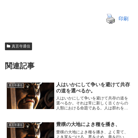
印刷
真言寺通信
関連記事
人はいかにして争いを避けて共存
真言寺通信
の道を選べるか。
人はいかにして争いを避けて共存の道を
選べるか。それは常に新しく古くからの
人類における命題である。人は群れをな
す生き物である。群れの恩恵において命
を繋ぐ生き物である。常に他との関わり
合いを前提条件とし個々の人は生きてい
豊穣の大地によき種を播き、
真言寺通信
る。この関係をよりよくす...
豊穣の大地によき種を播き、よく育て、
よき実をつける。悪を止め、善を行い、