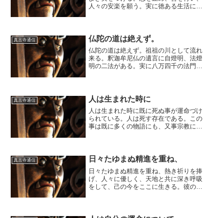
人々の安楽を願う。実に徳ある生活に勤
しむ人はよき種をまく人である。如何な
る現象もその原因なくして起こることは
ない。阿頼耶識の大地に撒いた種が萌芽
したものである。良き農夫...
仏陀の道は絶えず。
真言寺通信
仏陀の道は絶えず。祖祖の川として流れ
来る。釈迦牟尼仏の遺言に自燈明、法燈
明の二法がある。実に八万四千の法門こ
れあるはひとえにこの遺言のゆえであ
る。如是我聞の四文字は仏弟子の覚悟と
知恵の言葉である。行者の知恵とそれに
映し出される仏陀の法がここ...
人は生まれた時に
真言寺通信
人は生まれた時に既に死ぬ事が運命づけ
られている。人は死す存在である。この
事は既に多くの物語にも、又事宗教にお
いても最も重要なテーマとして取り扱わ
れてきた。逃れ得ざる運命の絆、そこに
歴史を創る力が宿っている。さればこそ
後に残す子孫に後の世に文...
日々たゆまぬ精進を重ね、
真言寺通信
日々たゆまぬ精進を重ね、熱き祈りを捧
げ、人々に優しく、天地と共に深き呼吸
をして、己の今をここに生きる。彼の姿
は塵にまみれ土に汚れているが、確かに
道の人である。もくもくと鍬を振り下ろ
し、鎌で草を刈る、ただの農夫と見誤る
が確かに道の人である。黄...