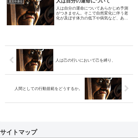
人は自分の運命について
真言寺通信
人は自分の運命についてあらかじめ予測
がつきません。そこで自然変化に伴う老
化が及ぼす体力の低下や病気など、ある
程度予測可能な事柄はともかく、自然災
害や事故突発的病気などは、多くの混乱
を自己およびそれを取り巻く多くの人間
関係、特には家族に多大な...
人は己の行いにおいて己を縛り、
人間としての行動規範をどうするか。
サイトマップ