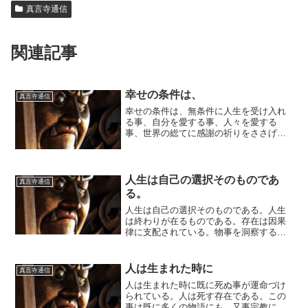
真言寺通信
関連記事
幸せの条件は、
真言寺通信
幸せの条件は、無条件に人生を受け入れ
る事、自分を愛する事、人々を愛する
事、世界の総てに感謝の祈りをささげる
事、今自分があるのは皆さまのおかげで
す。貴方はそのままで尊いと誰もが言っ
てほしい、しかし世間は相対的評価で構
成されている。上下の別が生...
人生は自己の選択そのものであ
真言寺通信
る。
人生は自己の選択そのものである。人生
は終わりが在るものである。存在は因果
律に支配されている。物事を洞察する時
得る答えである。儚き朝露の如く消えゆ
く人の命、夢の如く去りゆく人生、幻に
幻を重ね合わせるがごとき人生の事柄、
人は生まれた時に
真言寺通信
人が決め得る事には確かな...
人は生まれた時に既に死ぬ事が運命づけ
られている。人は死す存在である。この
事は既に多くの物語にも、又事宗教にお