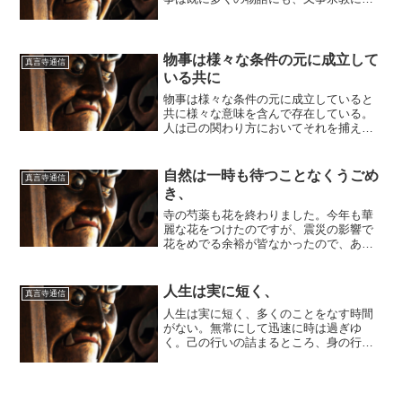
いても最も重要なテーマとして取り扱わ
れてきた。逃れ得ざる運命の絆、そこに
歴史を創る力が宿っている。さればこそ
後に残す子孫に後の世に文...
物事は様々な条件の元に成立して
真言寺通信
いる共に
物事は様々な条件の元に成立していると
共に様々な意味を含んで存在している。
人は己の関わり方においてそれを捕え意
味を付加して、それを物事の存在意義で
あると認識する。己の存在意義において
も、それは客観的事実にもとづいて判断
自然は一時も待つことなくうごめ
真言寺通信
していると思っているのだ...
き、
寺の芍薬も花を終わりました。今年も華
麗な花をつけたのですが、震災の影響で
花をめでる余裕が皆なかったので、あま
り目につかなかったのではと思います。
毎朝騒々しいほど小鳥のさえずりが聞こ
えます。麦ももう色好き始めています。
人生は実に短く、
真言寺通信
自然は一時も待つことなく...
人生は実に短く、多くのことをなす時間
がない。無常にして迅速に時は過ぎゆ
く。己の行いの詰まるところ、身の行い
と口業と意業とが己である。それ清き人
は幸いである。彼は悟りと涅槃を得る。
人はこの世の争いの中で不安故に策を巡
らせてその身の安寧を得よう...