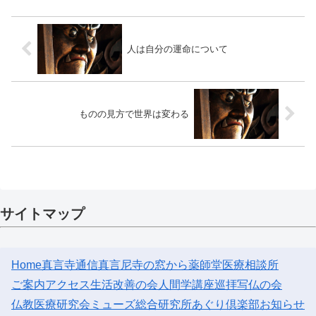
人は自分の運命について
ものの見方で世界は変わる
サイトマップ
Home
真言寺通信
真言尼寺の窓から
薬師堂医療相談所
ご案内
アクセス
生活改善の会
人間学講座
巡拝
写仏の会
仏教医療研究会
ミューズ総合研究所
あぐり倶楽部
お知らせ